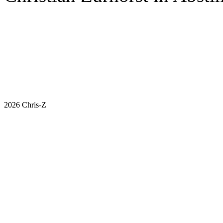
Brackweder Kanalreinigung
info@walls-kanalreinigung.de
Not
W.Walls GmbH & Co. KG
Tel.: 0521 / 41 02 07
017
Im Südfeld 13
Fax: 0521 / 41 04 16
Mon
33647 Bielefeld
Fre
2026 Chris-Z